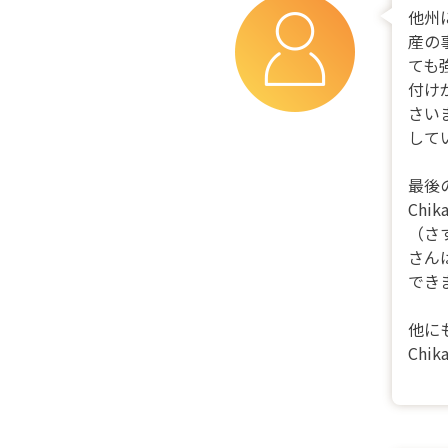
他州
産の
ても
付け
さい
して
最後
Ch
（さ
さん
でき
他に
Ch