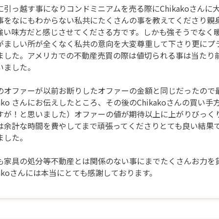
に引っ越す事になりコンドミニアムを売る際にChikakoさん
事をなにもわからない私共にたくさんの事を教えてくださり親
強い味方だと感じさせてくださる方です。しかも強そうでなく
がましい所が全くなく私共の意向を大変尊重して下さり更にプ
ました。アメリカでの不動産売買の際は値切られる事は当たり
いました。
のオファーが以前お断りしたオファーの金額と同じだったので
ikako さんにお伝えしたところ、その後のChikakoさんの買
すが！と思いました）オファーの値が期待以上に上がりびっくりし
は余計な時間を費やしてまで頑張ってくださりとても良い結果
ました。
も家具の処分等不動産とは関係のない事にまでたくさんお力を
ikakoさんには本当にとても感謝しております。